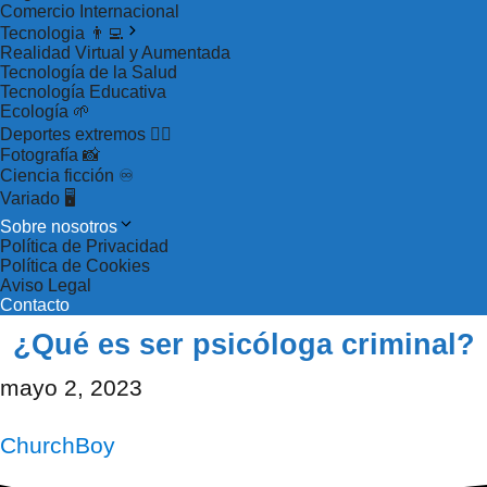
Comercio Internacional
Tecnologia 👨‍💻
Realidad Virtual y Aumentada
Tecnología de la Salud
Tecnología Educativa
Ecología 🌱
Deportes extremos 🏂🏻
Fotografía 📸
Ciencia ficción ♾
Variado 🖥
Sobre nosotros
Política de Privacidad
Política de Cookies
Aviso Legal
Contacto
¿Qué es ser psicóloga criminal?
mayo 2, 2023
ChurchBoy